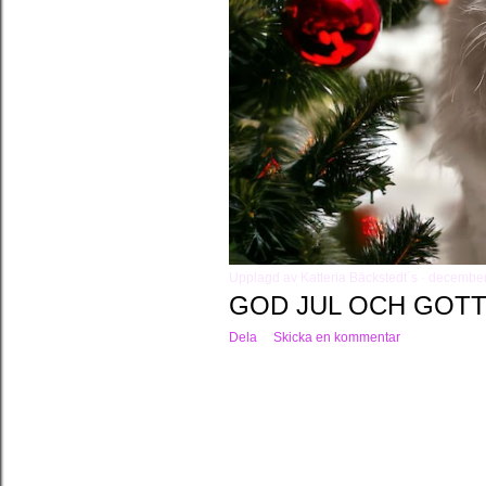
Upplagd av
Katteria Bäckstedt´s
december
GOD JUL OCH GOTT
Dela
Skicka en kommentar