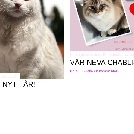
Upplagd av
Katteria Bäckstedt´s
dece
VÅR NEVA CHABLI
Dela
Skicka en kommentar
 23, 2023
 NYTT ÅR!