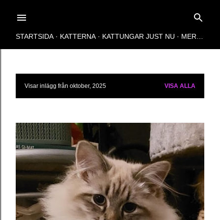
Fortsätt till huvudinnehåll
STARTSIDA
KATTERNA
KATTUNGAR JUST NU
MER…
Visar inlägg från oktober, 2025
VISA ALLA
I
n
l
ä
g
g