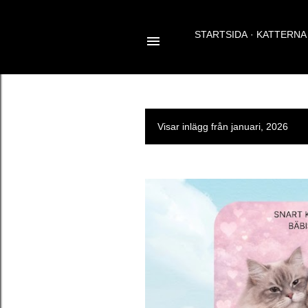
STARTSIDA
KATTERNA
Visar inlägg från januari, 2026
I
n
l
ä
g
g