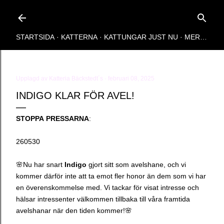
Fortsätt till huvudinnehåll
STARTSIDA
KATTERNA
KATTUNGAR JUST NU
MER…
Upplagd av
Katteria Bäckstedt´s
februari 08, 2025
INDIGO KLAR FÖR AVEL!
STOPPA
PRESSARNA
:
260530
🌸Nu har snart
Indigo
gjort sitt som avelshane, och vi
kommer därför inte att ta emot fler honor än dem som vi har
en överenskommelse med. Vi tackar för visat intresse och
hälsar intressenter välkommen tillbaka till våra framtida
avelshanar när den tiden kommer!🌸