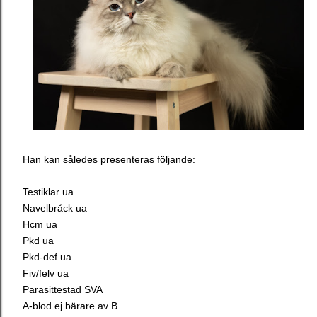
Han kan således presenteras följande:
Testiklar ua
Navelbråck ua
Hcm ua
Pkd ua
Pkd-def ua
Fiv/felv ua
Parasittestad SVA
A-blod ej bärare av B