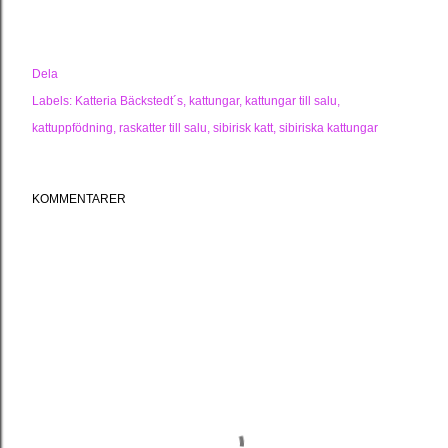
Dela
Labels:
Katteria Bäckstedt´s
kattungar
kattungar till salu
kattuppfödning
raskatter till salu
sibirisk katt
sibiriska kattungar
KOMMENTARER