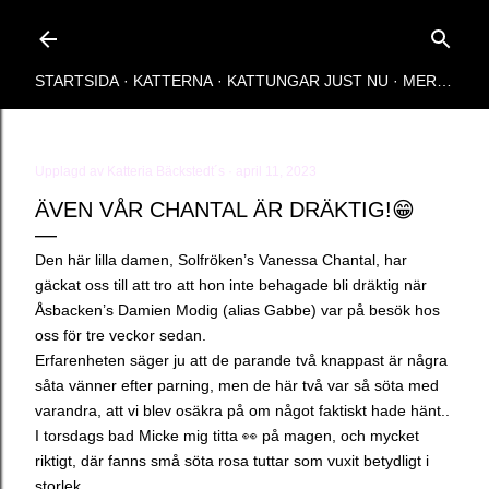
Fortsätt till huvudinnehåll
STARTSIDA
KATTERNA
KATTUNGAR JUST NU
MER…
Upplagd av
Katteria Bäckstedt´s
april 11, 2023
ÄVEN VÅR CHANTAL ÄR DRÄKTIG!😁
Den här lilla damen, Solfröken’s Vanessa Chantal, har
gäckat oss till att tro att hon inte behagade bli dräktig när
Åsbacken’s Damien Modig (alias Gabbe) var på besök hos
oss för tre veckor sedan.
Erfarenheten säger ju att de parande två knappast är några
såta vänner efter parning, men de här två var så söta med
varandra, att vi blev osäkra på om något faktiskt hade hänt..
I torsdags bad Micke mig titta 👀 på magen, och mycket
riktigt, där fanns små söta rosa tuttar som vuxit betydligt i
storlek.