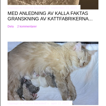
Upplagd av
Katteria Bäckstedt´s
september 23, 2025
MED ANLEDNING AV KALLA FAKTAS
GRANSKNING AV KATTFABRIKERNA...
Dela
2 kommentarer
Upplagd av
Katteria Bäckstedt´s
april 13, 2023