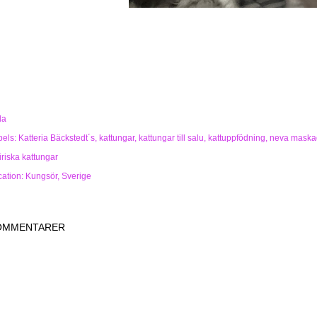
la
bels:
Katteria Bäckstedt´s
kattungar
kattungar till salu
kattuppfödning
neva maska
iriska kattungar
cation:
Kungsör, Sverige
OMMENTARER