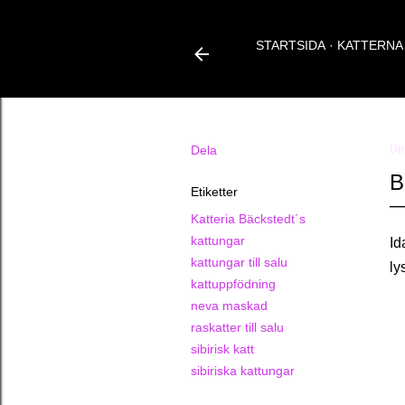
STARTSIDA
KATTERNA
Dela
Up
B
Etiketter
Katteria Bäckstedt´s
kattungar
Id
kattungar till salu
ly
kattuppfödning
neva maskad
raskatter till salu
sibirisk katt
sibiriska kattungar