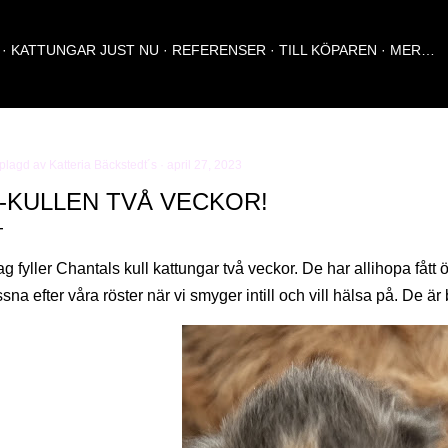
Fortsätt till huvudinnehåll
KATTUNGAR JUST NU
REFERENSER
TILL KÖPAREN
MER…
plagd av
Katteria Bäckstedt´s
april 27, 2023
-KULLEN TVÅ VECKOR!
ag fyller Chantals kull kattungar två veckor. De har allihopa fått 
ssna efter våra röster när vi smyger intill och vill hälsa på. De ä