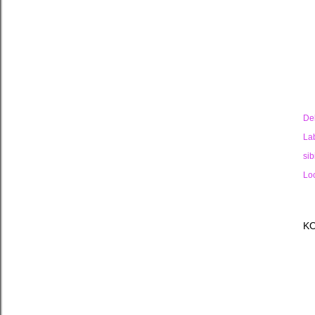
De
La
sib
Lo
K