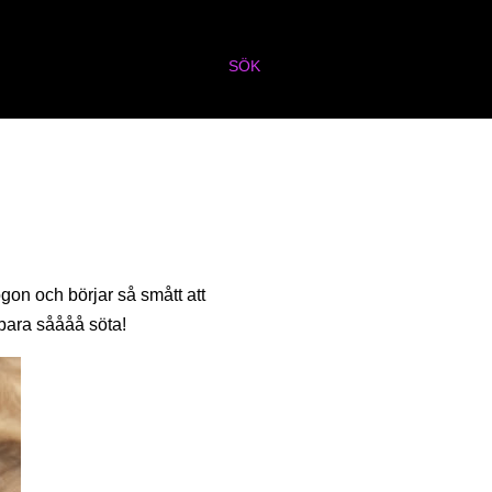
SÖK
ögon och börjar så smått att
r bara såååå söta!