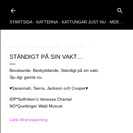
Fortsätt till huvudinnehåll
STARTSIDA
KATTERNA
KATTUNGAR JUST NU
MER…
Upplagd av
Katteria Bäckstedt´s
juli 02, 2025
STÄNDIGT PÅ SIN VAKT…
Bevakande..Beskyddande..Ständigt på sin vakt..
Sju dgr gamla nu..
♥️Savannah, Sierra, Jackson och Cooper♥️
IDP*Solfröken’s Vanessa Chantal
NO*Quettinger Wald Muscat
Länk till provparning