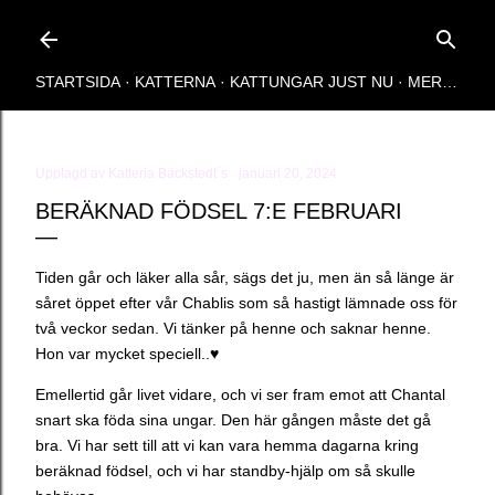
Fortsätt till huvudinnehåll
STARTSIDA
KATTERNA
KATTUNGAR JUST NU
MER…
Upplagd av
Katteria Bäckstedt´s
januari 20, 2024
BERÄKNAD FÖDSEL 7:E FEBRUARI
Tiden går och läker alla sår, sägs det ju, men än så länge är
såret öppet efter vår Chablis som så hastigt lämnade oss för
två veckor sedan. Vi tänker på henne och saknar henne.
Hon var mycket speciell..♥️
Emellertid går livet vidare, och vi ser fram emot att Chantal
snart ska föda sina ungar. Den här gången måste det gå
bra. Vi har sett till att vi kan vara hemma dagarna kring
beräknad födsel, och vi har standby-hjälp om så skulle