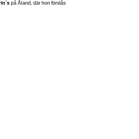
rin´s
på Åland, där hon förstås