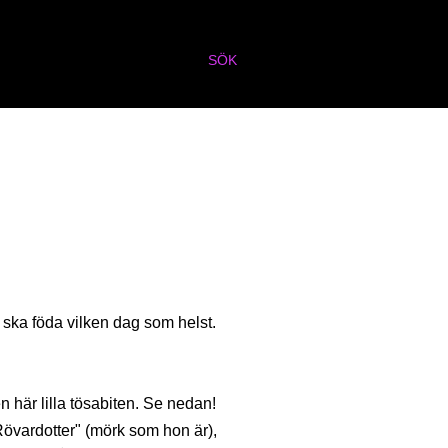
SÖK
ska föda vilken dag som helst.
n här lilla tösabiten. Se nedan!
övardotter" (mörk som hon är),