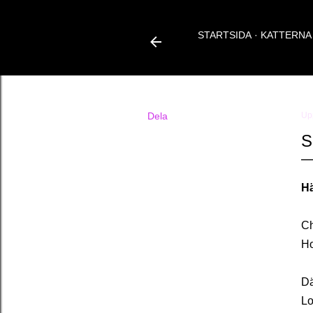
STARTSIDA
KATTERNA
Dela
Up
S
Hä
Ch
Ho
Dä
Lo