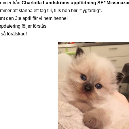
mmer från
Charlotta Landströms uppfödning SE* Missmaza
mmer att stanna ett tag till, tills hon blir "flygfärdig".
nt den 3:e april får vi hem henne!
pdatering följer förstås!
 så förälskad!