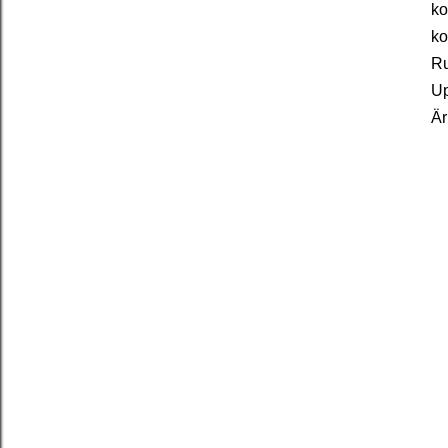
ko
ko
Ru
Up
Är