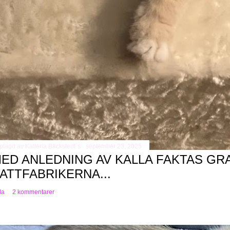
plagd av
Katteria Bäckstedt´s
september 23, 2025
ED ANLEDNING AV KALLA FAKTAS GR
ATTFABRIKERNA...
la
2 kommentarer