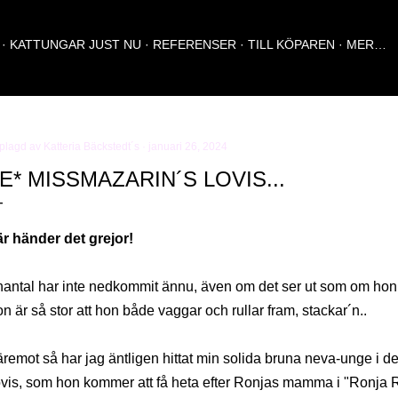
Fortsätt till huvudinnehåll
KATTUNGAR JUST NU
REFERENSER
TILL KÖPAREN
MER…
plagd av
Katteria Bäckstedt´s
januari 26, 2024
E* MISSMAZARIN´S LOVIS...
r händer det grejor!
antal har inte nedkommit ännu, även om det ser ut som om hon 
n är så stor att hon både vaggar och rullar fram, stackar´n..
remot så har jag äntligen hittat min solida bruna neva-unge i de
vis, som hon kommer att få heta efter Ronjas mamma i "Ronja R